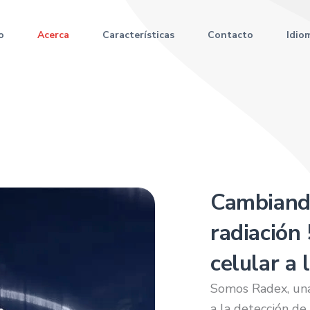
io
Acerca
Características
Contacto
Idio
Cambiand
radiación
celular a 
Somos Radex, una 
a la detección de