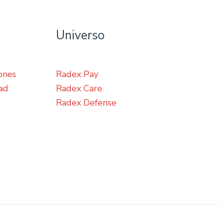
Universo
ones
Radex Pay
dad
Radex Care
Radex Defense